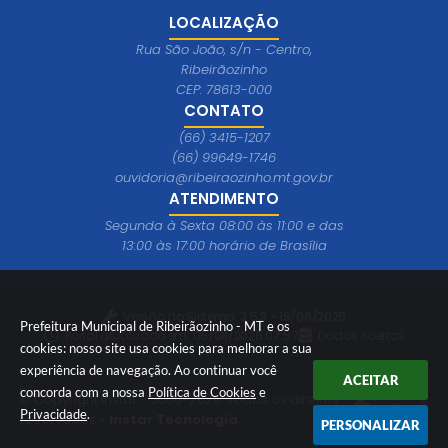
LOCALIZAÇÃO
Rua São João, s/n - Centro,
Ribeirãozinho
CEP: 78613-000
CONTATO
(66) 3415-1207
(66) 99649-1746
ouvidoria@ribeiraozinho.mt.gov.br
ATENDIMENTO
Segunda à Sexta 08:00 às 11:00 e das
13:00 às 17:00 horário de Brasília
Versão do Sistema:
3.5.3 - 19/06/2026
Prefeitura Municipal de Ribeirãozinho - MT e os
Portal atualizado em:
05/08/2026 07:57
Dados Abertos
cookies: nosso site usa cookies para melhorar a sua
experiência de navegação. Ao continuar você
ACEITAR
concorda com a nossa
Política de Cookies
e
© Copyright Instar - 2006-2026. Todos os direitos
Privacidade
.
reservados -
Instar Tecnologia
PERSONALIZAR