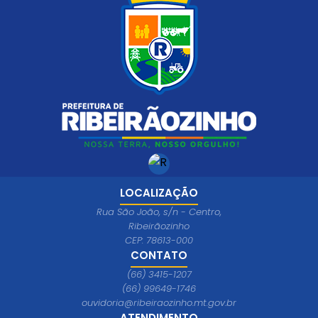
LOCALIZAÇÃO
Rua São João, s/n - Centro,
Ribeirãozinho
CEP: 78613-000
CONTATO
(66) 3415-1207
(66) 99649-1746
ouvidoria@ribeiraozinho.mt.gov.br
ATENDIMENTO