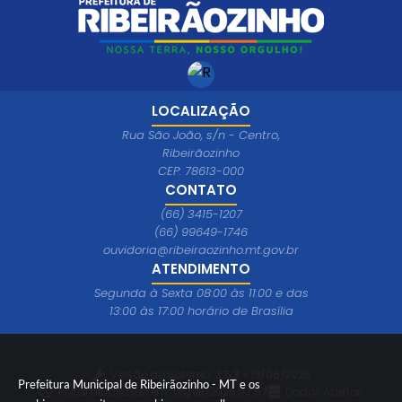
LOCALIZAÇÃO
Rua São João, s/n - Centro,
Ribeirãozinho
CEP: 78613-000
CONTATO
(66) 3415-1207
(66) 99649-1746
ouvidoria@ribeiraozinho.mt.gov.br
ATENDIMENTO
Segunda à Sexta 08:00 às 11:00 e das
13:00 às 17:00 horário de Brasília
Versão do Sistema:
3.5.3 - 19/06/2026
Prefeitura Municipal de Ribeirãozinho - MT e os
Portal atualizado em:
05/08/2026 07:57
Dados Abertos