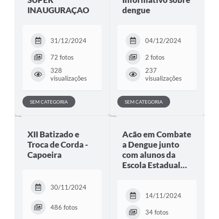
INAUGURAÇAO
dengue
31/12/2024
04/12/2024
72 fotos
2 fotos
328
237
visualizações
visualizações
SEM CATEGORIA
SEM CATEGORIA
XII Batizado e
Acão em Combate
Troca de Corda -
a Dengue junto
Capoeira
com alunos da
Escola Estadual…
30/11/2024
14/11/2024
486 fotos
34 fotos