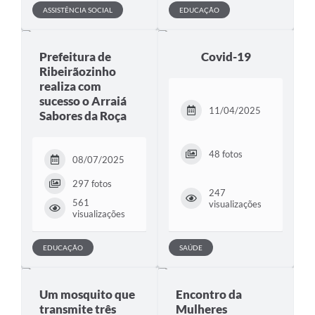
ASSISTÊNCIA SOCIAL
EDUCAÇÃO
Prefeitura de
Covid-19
Ribeirãozinho
realiza com
sucesso o Arraiá
11/04/2025
Sabores da Roça
48 fotos
08/07/2025
297 fotos
247
561
visualizações
visualizações
EDUCAÇÃO
SAÚDE
Um mosquito que
Encontro da
transmite três
Mulheres