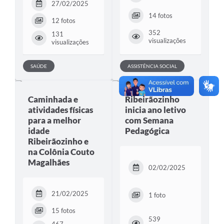
27/02/2025
14 fotos
12 fotos
352
131
visualizações
visualizações
SAÚDE
ASSISTÊNCIA SOCIAL
Caminhada e
Ribeirãozinho
atividades físicas
inicia ano letivo
para a melhor
com Semana
idade
Pedagógica
Ribeirãozinho e
na Colônia Couto
Magalhães
02/02/2025
21/02/2025
1 foto
15 fotos
539