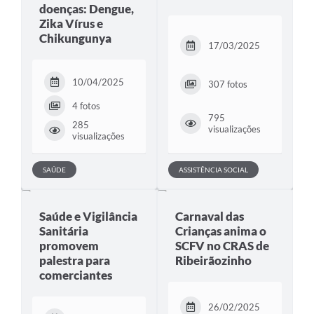
doenças: Dengue,
Zika Vírus e
Chikungunya
17/03/2025
10/04/2025
307 fotos
4 fotos
795
285
visualizações
visualizações
SAÚDE
ASSISTÊNCIA SOCIAL
Saúde e Vigilância
Carnaval das
Sanitária
Crianças anima o
promovem
SCFV no CRAS de
palestra para
Ribeirãozinho
comerciantes
26/02/2025