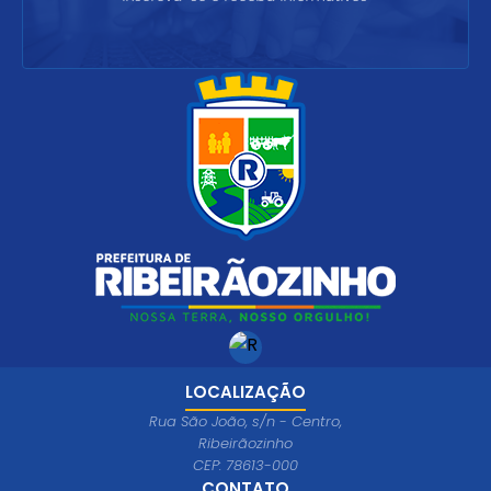
LOCALIZAÇÃO
Rua São João, s/n - Centro,
Ribeirãozinho
CEP: 78613-000
CONTATO