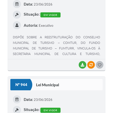
E
Data:
23/06/2026
I
Situação:
EM VIGOR
Autoria:
Executivo
DISPÕE SOBRE A REESTRUTURAÇÃO DO CONSELHO
MUNICIPAL DE TURISMO – COMTUR, DO FUNDO
MUNICIPAL DE TURISMO – FUMTURR, VINCULA-OS À
SECRETARIA MUNICIPAL DE CULTURA E TURISMO,
REVOGANDO A LEI MUNICIPAL Nº 296/2007 E DÁ OUTRAS
PROVIDÊNCIAS.
BAIXAR
VÍNCULOS
G
O
S
Nº 944
Lei Municipal
T
E
Data:
23/06/2026
I
Situação:
EM VIGOR