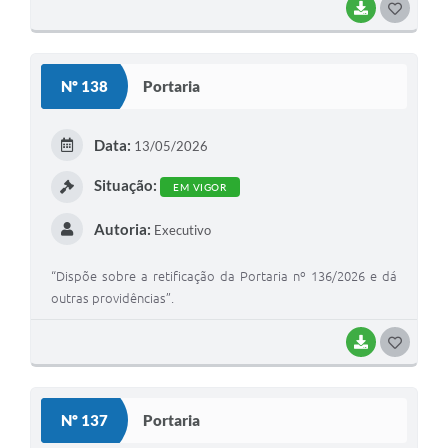
BAIXAR
G
O
S
Nº 138
Portaria
T
E
Data:
13/05/2026
I
Situação:
EM VIGOR
Autoria:
Executivo
“Dispõe sobre a retificação da Portaria nº 136/2026 e dá
outras providências”.
BAIXAR
G
O
S
Nº 137
Portaria
T