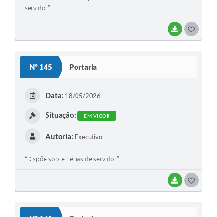
servidor”.
BAIXAR
G
O
S
Nº 145
Portaria
T
E
Data:
18/05/2026
I
Situação:
EM VIGOR
Autoria:
Executivo
“Dispõe sobre Férias de servidor”.
BAIXAR
G
O
S