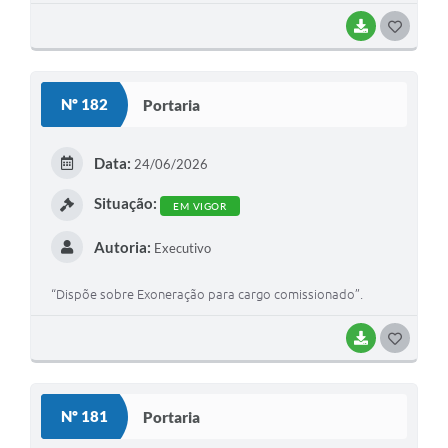
BAIXAR
G
O
S
Nº 182
Portaria
T
E
Data:
24/06/2026
I
Situação:
EM VIGOR
Autoria:
Executivo
“Dispõe sobre Exoneração para cargo comissionado”.
BAIXAR
G
O
S
Nº 181
Portaria
T