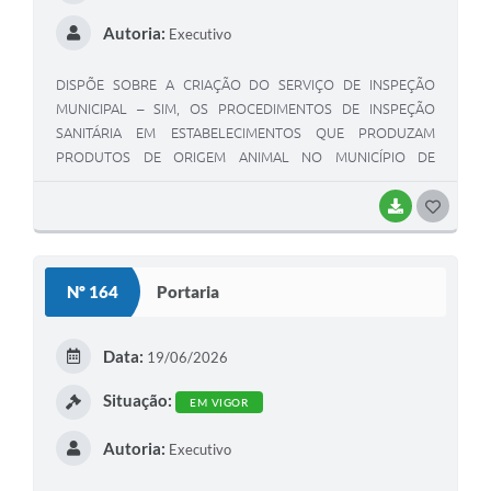
Autoria:
Executivo
DISPÕE SOBRE A CRIAÇÃO DO SERVIÇO DE INSPEÇÃO
MUNICIPAL – SIM, OS PROCEDIMENTOS DE INSPEÇÃO
SANITÁRIA EM ESTABELECIMENTOS QUE PRODUZAM
PRODUTOS DE ORIGEM ANIMAL NO MUNICÍPIO DE
RIBEIRÃOZINHO/MT, AUTORIZA A EXECUÇÃO
CONSORCIADA DO SERVIÇO POR CONSÓRCIO PÚBLICO
BAIXAR
G
INTERMUNICIPAL E PROVIDÊNCIAS.” DÁ OUTRAS
O
S
Nº 164
Portaria
T
E
Data:
19/06/2026
I
Situação:
EM VIGOR
Autoria:
Executivo