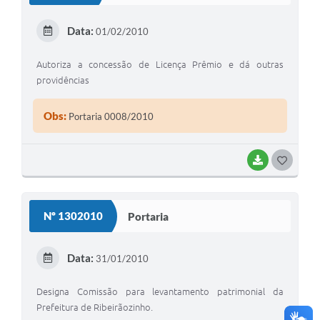
E
Data:
01/02/2010
I
Autoriza a concessão de Licença Prêmio e dá outras
providências
Obs:
Portaria 0008/2010
BAIXAR
G
O
S
Nº 1302010
Portaria
T
E
Data:
31/01/2010
I
Designa Comissão para levantamento patrimonial da
Prefeitura de Ribeirãozinho.