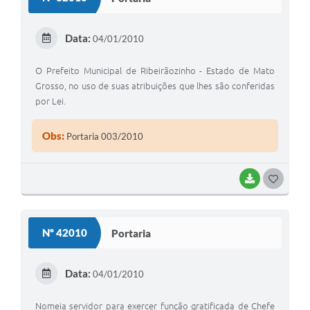
T
E
Data:
04/01/2010
I
O Prefeito Municipal de Ribeirãozinho - Estado de Mato
Grosso, no uso de suas atribuições que lhes são conferidas
por Lei.
Obs:
Portaria 003/2010
BAIXAR
G
O
S
Nº 42010
Portaria
T
E
Data:
04/01/2010
I
Nomeia servidor para exercer função gratificada de Chefe