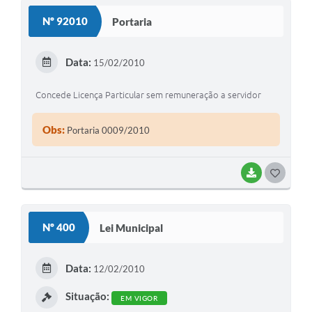
S
Nº 92010
Portaria
T
E
Data:
15/02/2010
I
Concede Licença Particular sem remuneração a servidor
Obs:
Portaria 0009/2010
BAIXAR
G
O
S
Nº 400
Lei Municipal
T
E
Data:
12/02/2010
I
Situação:
EM VIGOR