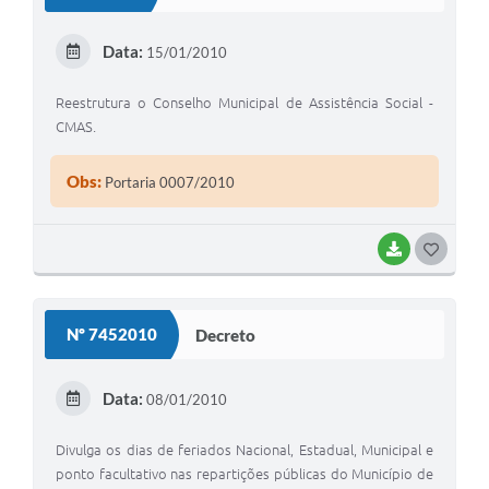
T
E
Data:
15/01/2010
I
Reestrutura o Conselho Municipal de Assistência Social -
CMAS.
Obs:
Portaria 0007/2010
BAIXAR
G
O
S
Nº 7452010
Decreto
T
E
Data:
08/01/2010
I
Divulga os dias de feriados Nacional, Estadual, Municipal e
ponto facultativo nas repartições públicas do Município de