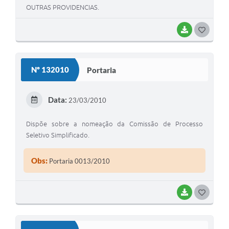
OUTRAS PROVIDENCIAS.
BAIXAR
G
O
S
Nº 132010
Portaria
T
E
Data:
23/03/2010
I
Dispõe sobre a nomeação da Comissão de Processo
Seletivo Simplificado.
Obs:
Portaria 0013/2010
BAIXAR
G
O
S