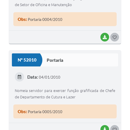
de Setor de Oficina e Manutenção
Obs:
Portaria 0004/2010
BAIXAR
G
O
S
Nº 52010
Portaria
T
E
Data:
04/01/2010
I
Nomeia servidor para exercer função grafificada de Chefe
de Departamento de Cutura e Lazer
Obs:
Portaria 0005/2010
BAIXAR
G