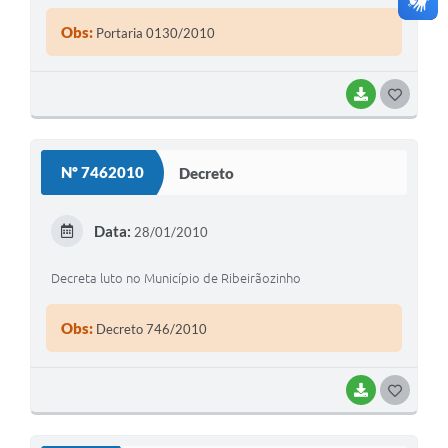
Obs:
Portaria 0130/2010
BAIXAR
G
O
S
Nº 7462010
Decreto
T
E
Data:
28/01/2010
I
Decreta luto no Município de Ribeirãozinho
Obs:
Decreto 746/2010
BAIXAR
G
O