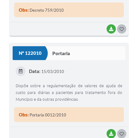
Obs:
Decreto 759/2010
BAIXAR
G
O
S
Nº 122010
Portaria
T
E
Data:
15/03/2010
I
Dispõe sobre a regulamentação de valores de ajuda de
custo para diárias a pacientes para tratamento fora do
Município e da outras providências.
Obs:
Portaria 0012/2010
BAIXAR
G