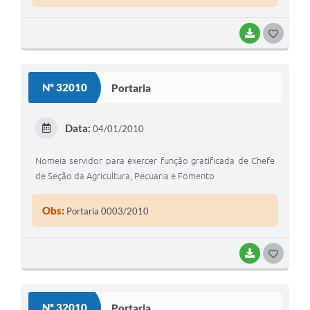
BAIXAR
G
O
S
Nº 32010
Portaria
T
E
Data:
04/01/2010
I
Nomeia servidor para exercer função gratificada de Chefe
de Seção da Agricultura, Pecuaria e Fomento
Obs:
Portaria 0003/2010
BAIXAR
G
O
S
Nº 32010
Portaria