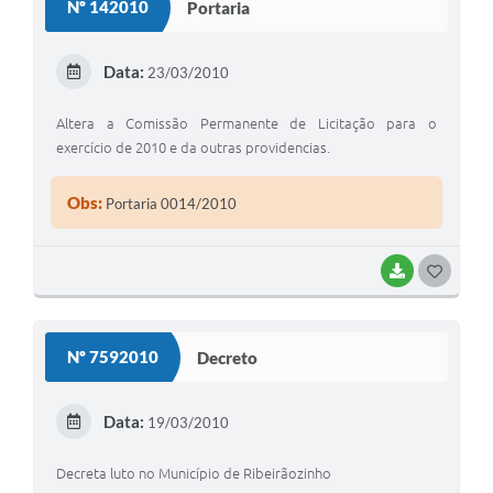
Nº 142010
Portaria
T
E
Data:
23/03/2010
I
Altera a Comissão Permanente de Licitação para o
exercício de 2010 e da outras providencias.
Obs:
Portaria 0014/2010
BAIXAR
G
O
S
Nº 7592010
Decreto
T
E
Data:
19/03/2010
I
Decreta luto no Município de Ribeirãozinho