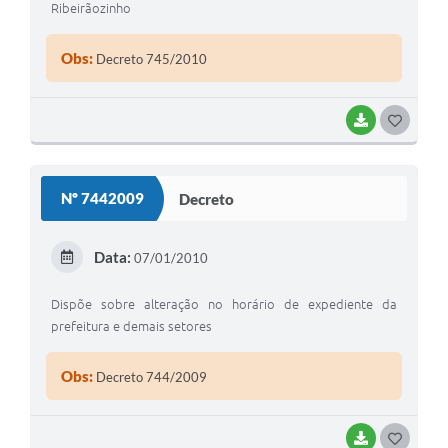
Ribeirãozinho
Obs:
Decreto 745/2010
BAIXAR
G
O
S
Nº 7442009
Decreto
T
E
Data:
07/01/2010
I
Dispõe sobre alteração no horário de expediente da
prefeitura e demais setores
Obs:
Decreto 744/2009
BAIXAR
G