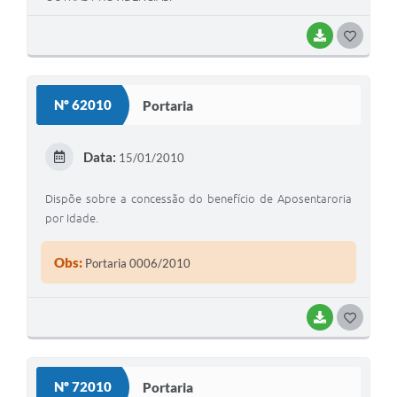
BAIXAR
G
O
S
Nº 62010
Portaria
T
E
Data:
15/01/2010
I
Dispõe sobre a concessão do benefício de Aposentaroria
por Idade.
Obs:
Portaria 0006/2010
BAIXAR
G
O
S
Nº 72010
Portaria