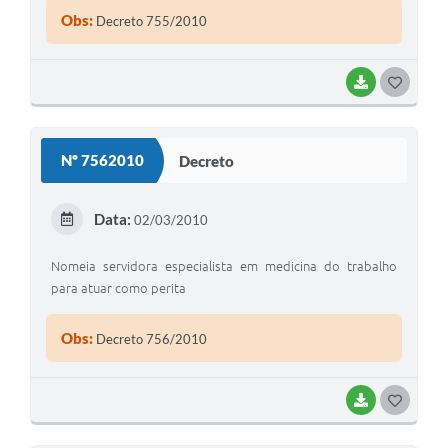
Obs:
Decreto 755/2010
BAIXAR
G
O
S
Nº 7562010
Decreto
T
E
Data:
02/03/2010
I
Nomeia servidora especialista em medicina do trabalho
para atuar como perita
Obs:
Decreto 756/2010
BAIXAR
G
O