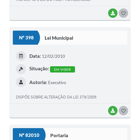
BAIXAR
G
O
S
Nº 398
Lei Municipal
T
E
Data:
12/02/2010
I
Situação:
EM VIGOR
Autoria:
Executivo
DISPÕE SOBRE ALTERAÇÃO DA LEI 379/2009.
BAIXAR
G
O
S
Nº 82010
Portaria
T