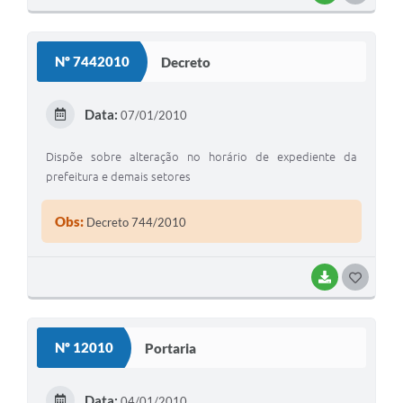
O
S
Nº 7442010
Decreto
T
E
Data:
07/01/2010
I
Dispõe sobre alteração no horário de expediente da
prefeitura e demais setores
Obs:
Decreto 744/2010
BAIXAR
G
O
S
Nº 12010
Portaria
T
E
Data:
04/01/2010