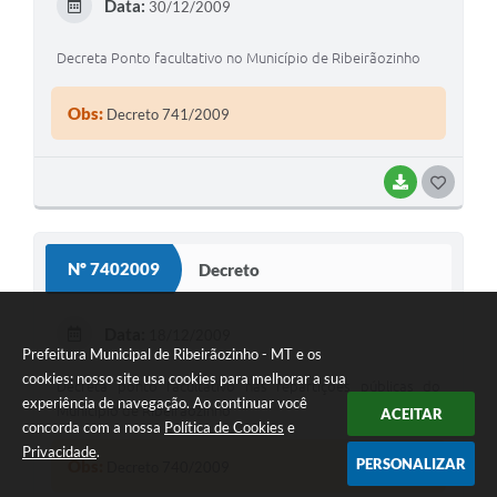
Data:
30/12/2009
I
Decreta Ponto facultativo no Município de Ribeirãozinho
Obs:
Decreto 741/2009
BAIXAR
G
O
S
Nº 7402009
Decreto
T
E
Data:
18/12/2009
Prefeitura Municipal de Ribeirãozinho - MT e os
I
cookies: nosso site usa cookies para melhorar a sua
Decreta ponto facultativo nas repartições públicas do
experiência de navegação. Ao continuar você
Município de Ribeirãozinho
ACEITAR
concorda com a nossa
Política de Cookies
e
Privacidade
.
PERSONALIZAR
Obs:
Decreto 740/2009