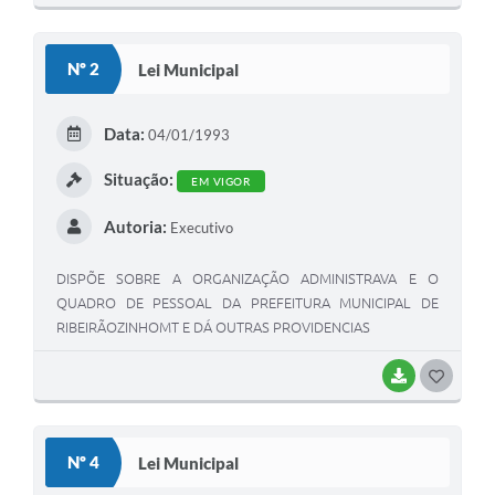
O
S
Nº 2
Lei Municipal
T
E
Data:
04/01/1993
I
Situação:
EM VIGOR
Autoria:
Executivo
DISPÕE SOBRE A ORGANIZAÇÃO ADMINISTRAVA E O
QUADRO DE PESSOAL DA PREFEITURA MUNICIPAL DE
RIBEIRÃOZINHOMT E DÁ OUTRAS PROVIDENCIAS
BAIXAR
G
O
S
Nº 4
Lei Municipal
T