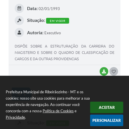
E
Data:
02/01/1993
I
Situação:
EM VIGOR
Autoria:
Executivo
DISPÕE SOBRE A ESTRUTURAÇÃO DA CARREIRA DO
MAGISTERIO E SOBRE O QUADRO DE CLASSIFICAÇÃO DE
CARGOS E DA OUTRAS PROVIDENCIAS
BAIXAR
G
O
S
Prefeitura Municipal de Ribeirãozinho - MT e os
Nº 1
Lei Municipal
cookies: nosso site usa cookies para melhorar a sua
T
experiência de navegação. Ao continuar você
ACEITAR
E
Data:
concorda com a nossa
Política de Cookies
e
02/01/1993
I
Privacidade
.
PERSONALIZAR
Situação:
EM VIGOR