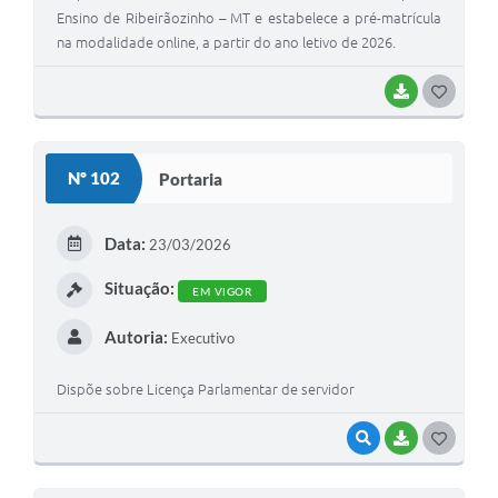
Ensino de Ribeirãozinho – MT e estabelece a pré-matrícula
na modalidade online, a partir do ano letivo de 2026.
BAIXAR
G
O
S
Nº 102
Portaria
T
E
Data:
23/03/2026
I
Situação:
EM VIGOR
Autoria:
Executivo
Dispõe sobre Licença Parlamentar de servidor
VISUALIZAR
BAIXAR
G
O