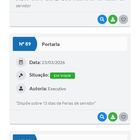
servidor
VISUALIZAR
BAIXAR
G
O
S
Nº 89
Portaria
T
E
Data:
23/03/2026
I
Situação:
EM VIGOR
Autoria:
Executivo
“Dispõe sobre 15 dias de Ferias de servidor”
VISUALIZAR
BAIXAR
G
O
S