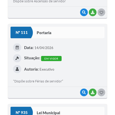
Dispõe sobre Ascensão de servidor
VISUALIZAR
BAIXAR
G
O
S
Nº 111
Portaria
T
E
Data:
14/04/2026
I
Situação:
EM VIGOR
Autoria:
Executivo
“Dispõe sobre Férias de servidor”
VISUALIZAR
BAIXAR
G
O
S
Nº 935
Lei Municipal