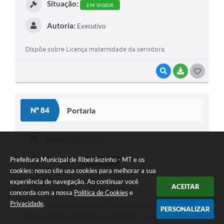
Situação:
EM VIGOR
Autoria:
Executivo
Dispõe sobre Licença maternidade da servidora.
VISUALIZAR
BAIXAR
G
O
S
Nº 84
Portaria
T
E
Data:
23/03/2026
I
Situação:
Prefeitura Municipal de Ribeirãozinho - MT e os
EM VIGOR
cookies: nosso site usa cookies para melhorar a sua
Autoria:
experiência de navegação. Ao continuar você
Executivo
ACEITAR
concorda com a nossa
Política de Cookies
e
Privacidade
.
Dispõe sobre a criação da Comissão de Integração Ensino-
PERSONALIZAR
Serviço (CIES) no âmbito do município de Ribeirãozinho –