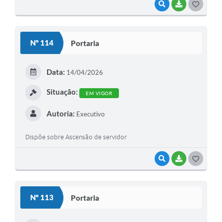
VISUALIZAR
BAIXAR
G
O
S
Nº 114
Portaria
T
E
Data:
14/04/2026
I
Situação:
EM VIGOR
Autoria:
Executivo
Dispõe sobre Ascensão de servidor
VISUALIZAR
BAIXAR
G
O
S
Nº 113
Portaria
T
E