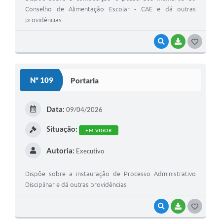
Conselho de Alimentação Escolar - CAE e dá outras
providências.
VISUALIZAR
BAIXAR
G
O
S
Nº 109
Portaria
T
E
Data:
09/04/2026
I
Situação:
EM VIGOR
Autoria:
Executivo
Dispõe sobre a instauração de Processo Administrativo
Disciplinar e dá outras providências
VISUALIZAR
BAIXAR
G