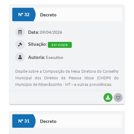
O
S
Nº 32
Decreto
T
E
Data:
09/04/2026
I
Situação:
EM VIGOR
Autoria:
Executivo
Dispõe sobre a Composição da Mesa Diretora do Conselho
Municipal dos Direitos da Pessoa Idosa (CMDPI) do
Município de Ribeirãozinho - MT – e outras providências
BAIXAR
G
O
S
Nº 31
Decreto
T