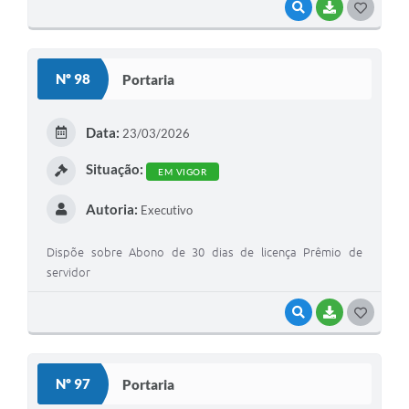
VISUALIZAR
BAIXAR
G
O
S
Nº 98
Portaria
T
E
Data:
23/03/2026
I
Situação:
EM VIGOR
Autoria:
Executivo
Dispõe sobre Abono de 30 dias de licença Prêmio de
servidor
VISUALIZAR
BAIXAR
G
O
S
Nº 97
Portaria
T