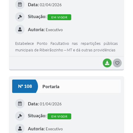
E
Data:
02/04/2026
I
Situação:
EM VIGOR
Autoria:
Executivo
Estabelece Ponto Facultativo nas repartições públicas
municipais de Ribeirãozinho – MT e dá outras providências
BAIXAR
G
O
S
Nº 108
Portaria
T
E
Data:
01/04/2026
I
Situação:
EM VIGOR
Autoria:
Executivo