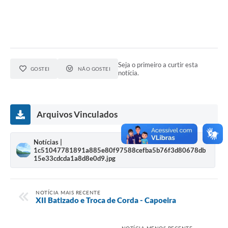
Seja o primeiro a curtir esta
GOSTEI
NÃO GOSTEI
notícia.
Arquivos Vinculados
Notícias |
1c51047781891a885e80f97588cefba5b76f3d80678db
15e33cdcda1a8d8e0d9.jpg
NOTÍCIA MAIS RECENTE
XII Batizado e Troca de Corda - Capoeira
NOTÍCIA MENOS RECENTE