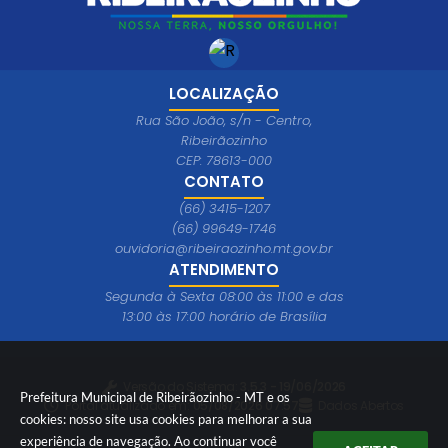
LOCALIZAÇÃO
Rua São João, s/n - Centro,
Ribeirãozinho
CEP: 78613-000
CONTATO
(66) 3415-1207
(66) 99649-1746
ouvidoria@ribeiraozinho.mt.gov.br
ATENDIMENTO
Segunda à Sexta 08:00 às 11:00 e das
13:00 às 17:00 horário de Brasília
Versão do Sistema:
3.5.3 - 19/06/2026
Prefeitura Municipal de Ribeirãozinho - MT e os
Portal atualizado em:
05/08/2026 07:57
Dados Abertos
cookies: nosso site usa cookies para melhorar a sua
experiência de navegação. Ao continuar você