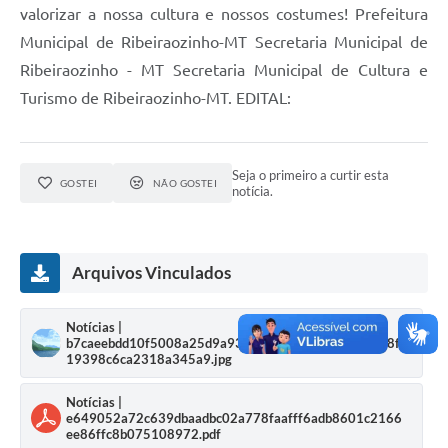
valorizar a nossa cultura e nossos costumes! Prefeitura
Municipal de Ribeiraozinho-MT Secretaria Municipal de
Ribeiraozinho - MT Secretaria Municipal de Cultura e
Turismo de Ribeiraozinho-MT. EDITAL:
Seja o primeiro a curtir esta
GOSTEI
NÃO GOSTEI
notícia.
Arquivos Vinculados
Notícias |
b7caeebdd10f5008a25d9a93078769a8919b1c62fd08f
19398c6ca2318a345a9.jpg
Notícias |
e649052a72c639dbaadbc02a778faafff6adb8601c2166
ee86ffc8b075108972.pdf