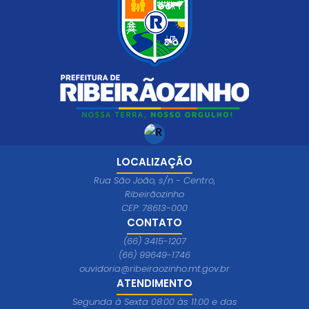
LOCALIZAÇÃO
Rua São João, s/n - Centro,
Ribeirãozinho
CEP: 78613-000
CONTATO
(66) 3415-1207
(66) 99649-1746
ouvidoria@ribeiraozinho.mt.gov.br
ATENDIMENTO
Segunda à Sexta 08:00 às 11:00 e das