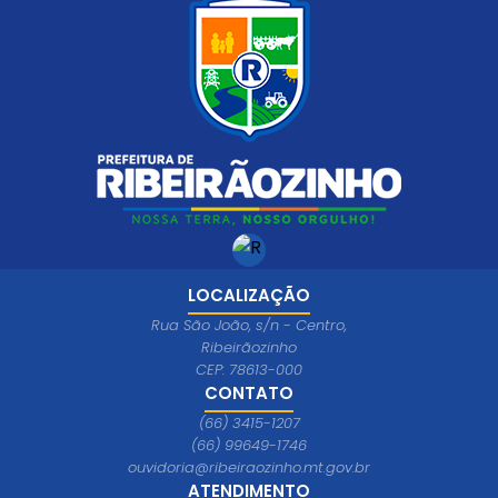
LOCALIZAÇÃO
Rua São João, s/n - Centro,
Ribeirãozinho
CEP: 78613-000
CONTATO
(66) 3415-1207
(66) 99649-1746
ouvidoria@ribeiraozinho.mt.gov.br
ATENDIMENTO