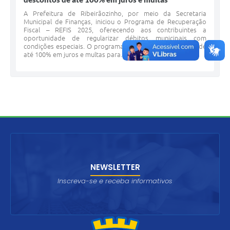
A Prefeitura de Ribeirãozinho, por meio da Secretaria
Municipal de Finanças, iniciou o Programa de Recuperação
Fiscal – REFIS 2025, oferecendo aos contribuintes a
oportunidade de regularizar débitos municipais com
condições especiais. O programa disponibiliza descontos de
até 100% em juros e multas para...
NEWSLETTER
Inscreva-se e receba informativos