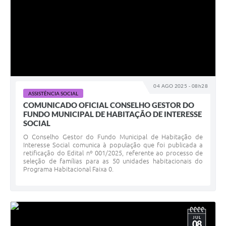
04 AGO 2025 - 08h28
ASSISTÊNCIA SOCIAL
COMUNICADO OFICIAL CONSELHO GESTOR DO
FUNDO MUNICIPAL DE HABITAÇÃO DE INTERESSE
SOCIAL
O Conselho Gestor do Fundo Municipal de Habitação de
Interesse Social comunica à população que foi publicada a
retificação do Edital nº 001/2025, referente ao processo de
seleção de famílias para as 50 unidades habitacionais do
Programa Habitacional Faixa 0.
JUL
08