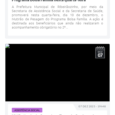
A Prefeitura Municipal de Ribeirãozinho, por meio da
Secretaria de Assistência Social e da Secretaria de Saúde,
promoverá nesta quarta-feira, dia 10 de dezembro, o
Mutirão de Pesagem do Programa Bolsa Família. A ação é
destinada aos beneficiários que ainda não realizaram o
acompanhamento obrigatório no 2º...
DEZ
07
07 DEZ 2025 - 19h48
ASSISTÊNCIA SOCIAL