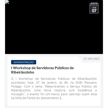
JAN
07
07 JAN 2025
ADMINISTRAÇÃO
I Workshop de Servidores Públicos de
Ribeirãozinho
O I Workshop de Servidores Públicos de Ribeirãozinho
aconteceu hoje, 07 de janeiro, às 8h, na EMEI Pequeno
Polegar. Com o tema "Reescrevendo o Serviço Público de
Ribeirãozinho: Uma Nova História com Excelência e
Inovação", o evento foi um marco para valorizar quem está
na linha de frente do atendimento à...