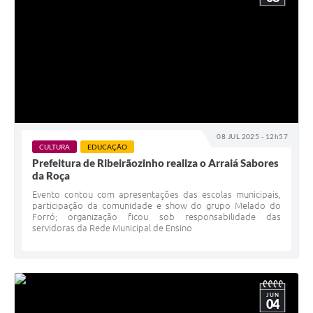
08 JUL 2025 - 12h57
CULTURA
EDUCAÇÃO
Prefeitura de Ribeirãozinho realiza o Arraiá Sabores
da Roça
Evento contou com apresentações das escolas municipais,
participação da comunidade e show do grupo Melado do
Forró; organização ficou sob responsabilidade das
servidoras da Rede Municipal de Ensino
JUN
04