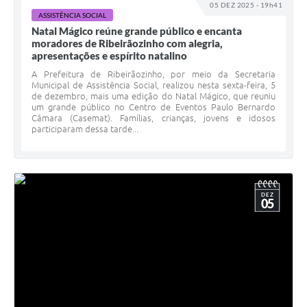
05 DEZ 2025 - 19h41
ASSISTÊNCIA SOCIAL
Natal Mágico reúne grande público e encanta
moradores de Ribeirãozinho com alegria,
apresentações e espírito natalino
A Prefeitura de Ribeirãozinho, por meio da Secretaria
Municipal de Assistência Social, realizou nesta sexta-feira, 5
de dezembro, mais uma edição do Natal Mágico, que reuniu
um grande público no Centro de Eventos Paulo Bernardo
Câmara (Casemat). Famílias, crianças, jovens e idosos
participaram dessa tarde...
DEZ
05