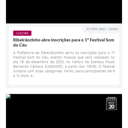
25 NOV 2025 - 12h00
CULTURA
Ribeirãozinho abre inscrições para o 1º Festival Som
do Céu
A Prefeitura de Ribeirãozinho abriu as inscrições para o 1º
Festival Som do Céu, evento musical que será realizado no
dia 18 de dezembro de 2025, no Centro de Eventos Paulo
Bernardo Câmara (CASEMAT), a partir das 19h30. O festival
contará com duas categorias: Mirim, para participantes de 6
a 12 anos, e...
NOV
20