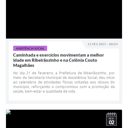
21 FEV 2025 - 18h24
ASSISTÊNCIA SOCIAL
Caminhada e exercícios movimentam a melhor
idade em Ribeirãozinho e na Colônia Couto
Magalhães
No dia 21 de fevereiro, a Prefeitura de Ribeirãozinho, por
meio da Secretaria Municipal de Assistência Social, deu início
ao calendário de atividades físicas voltadas aos idosos do
município, reforçando o compromisso com a promoção da
saúde, bem-estar e qualidade de vida.
FEV
02