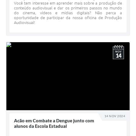
Você tem interesse em aprender mais sobre a produção de
conteúdo audiovisual e dar os primeiros passos no mundo
do cinema, vídeos e mídias digitais? Não perca a
oportunidade de participar da nossa oficina de Produção
Audiovisual!
NOV
14
14 NOV 2024
Acão em Combate a Dengue junto com
alunos da Escola Estadual