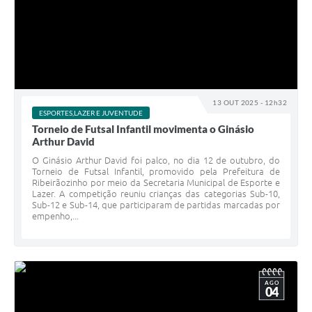
13 OUT 2025 - 12h32
ESPORTES,LAZER E JUVENTUDE
Torneio de Futsal Infantil movimenta o Ginásio
Arthur David
O Ginásio Arthur David foi palco, no dia 12 de outubro, do
Torneio de Futsal Infantil, promovido pela Prefeitura de
Ribeirãozinho por meio da Secretaria Municipal de Esporte e
Lazer. A competição reuniu crianças das categorias Sub-10,
Sub-12 e Sub-14, que participaram de partidas marcadas por
empenho,...
AGO
04