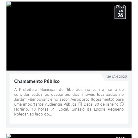
JAN
26
26 JAN 2025
Chamamento Público
A Prefeitura Municipal de Ribeirãozinho tem a honra de
convidar todos os ocupantes dos imóveis localizados no
Jardim Flamboyant e no setor Aeroporto (loteamento) para
uma importante Audiência Pública. 🗓️ Data: 30 de janeiro ⏱️
Horário: 19 horas 📍 Local: Ginásio da Escola Pequeno
Polegar, ao lado do...