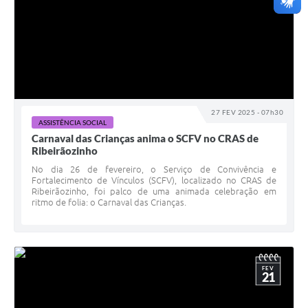
27 FEV 2025 - 07h30
ASSISTÊNCIA SOCIAL
Carnaval das Crianças anima o SCFV no CRAS de
Ribeirãozinho
No dia 26 de fevereiro, o Serviço de Convivência e
Fortalecimento de Vínculos (SCFV), localizado no CRAS de
Ribeirãozinho, foi palco de uma animada celebração em
ritmo de folia: o Carnaval das Crianças.
FEV
21