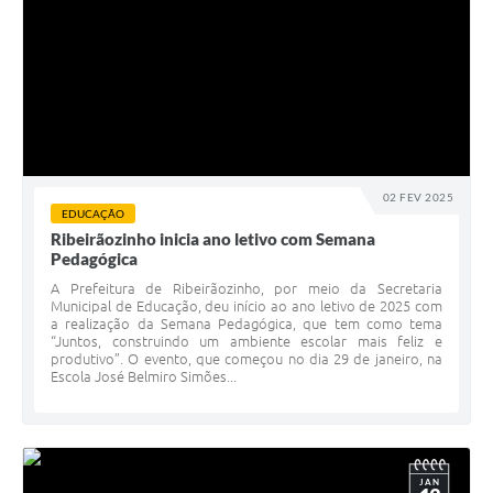
02 FEV 2025
EDUCAÇÃO
Ribeirãozinho inicia ano letivo com Semana
Pedagógica
A Prefeitura de Ribeirãozinho, por meio da Secretaria
Municipal de Educação, deu início ao ano letivo de 2025 com
a realização da Semana Pedagógica, que tem como tema
“Juntos, construindo um ambiente escolar mais feliz e
produtivo”. O evento, que começou no dia 29 de janeiro, na
Escola José Belmiro Simões...
JAN