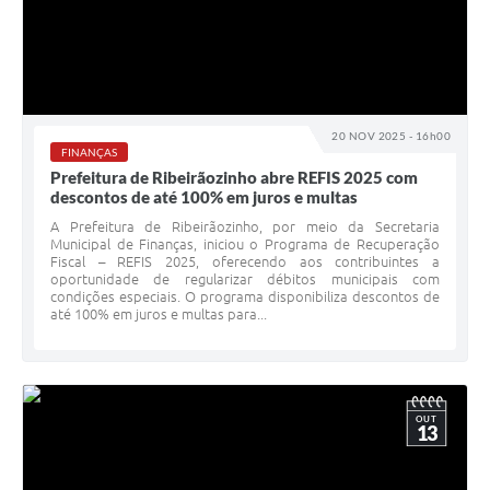
20 NOV 2025 - 16h00
FINANÇAS
Prefeitura de Ribeirãozinho abre REFIS 2025 com
descontos de até 100% em juros e multas
A Prefeitura de Ribeirãozinho, por meio da Secretaria
Municipal de Finanças, iniciou o Programa de Recuperação
Fiscal – REFIS 2025, oferecendo aos contribuintes a
oportunidade de regularizar débitos municipais com
condições especiais. O programa disponibiliza descontos de
até 100% em juros e multas para...
OUT
13