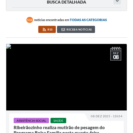
BUSCA DETALHADA
notícias encontradas em
TODAS AS CATEGORIAS
532
RSS
RECEBA NOTÍCIAS
DEZ
08
08 DEZ 2025 - 13h54
ASSISTÊNCIA SOCIAL
SAÚDE
Ribeirãozinho realiza mutirão de pesagem do
Programa Bolsa Família nesta quarta-feira