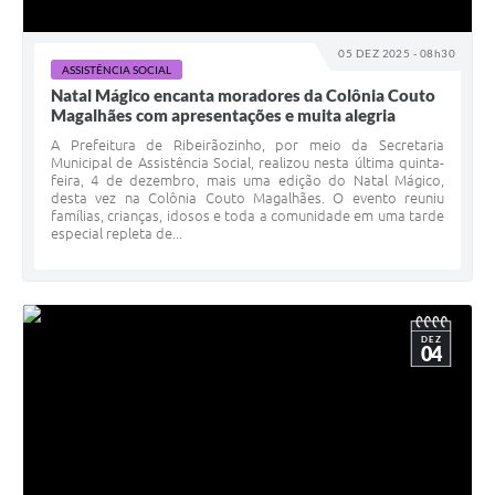
05 DEZ 2025 - 08h30
ASSISTÊNCIA SOCIAL
Natal Mágico encanta moradores da Colônia Couto
Magalhães com apresentações e muita alegria
A Prefeitura de Ribeirãozinho, por meio da Secretaria
Municipal de Assistência Social, realizou nesta última quinta-
feira, 4 de dezembro, mais uma edição do Natal Mágico,
desta vez na Colônia Couto Magalhães. O evento reuniu
famílias, crianças, idosos e toda a comunidade em uma tarde
especial repleta de...
DEZ
04