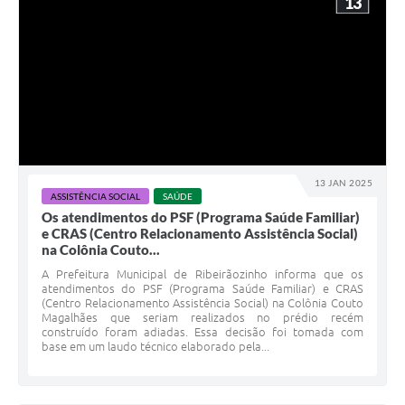
13
13 JAN 2025
ASSISTÊNCIA SOCIAL
SAÚDE
Os atendimentos do PSF (Programa Saúde Familiar)
e CRAS (Centro Relacionamento Assistência Social)
na Colônia Couto...
A Prefeitura Municipal de Ribeirãozinho informa que os
atendimentos do PSF (Programa Saúde Familiar) e CRAS
(Centro Relacionamento Assistência Social) na Colônia Couto
Magalhães que seriam realizados no prédio recém
construído foram adiadas. Essa decisão foi tomada com
base em um laudo técnico elaborado pela...