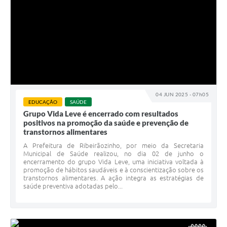
04 JUN 2025 - 07h05
EDUCAÇÃO
SAÚDE
Grupo Vida Leve é encerrado com resultados
positivos na promoção da saúde e prevenção de
transtornos alimentares
A Prefeitura de Ribeirãozinho, por meio da Secretaria
Municipal de Saúde realizou, no dia 02 de junho o
encerramento do grupo Vida Leve, uma iniciativa voltada à
promoção de hábitos saudáveis e à conscientização sobre os
transtornos alimentares. A ação integra as estratégias de
saúde preventiva adotadas pelo...