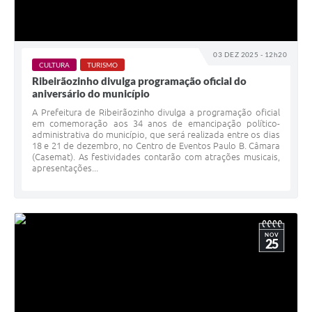
03 DEZ 2025 - 12h20
CULTURA
TURISMO
Ribeirãozinho divulga programação oficial do
aniversário do município
A Prefeitura de Ribeirãozinho divulga a programação oficial
em comemoração aos 34 anos de emancipação político-
administrativa do município, que será realizada entre os dias
18 e 21 de dezembro, no Centro de Eventos Paulo B. Câmara
(Casemat). As festividades contarão com atrações musicais,
apresentações...
NOV
25