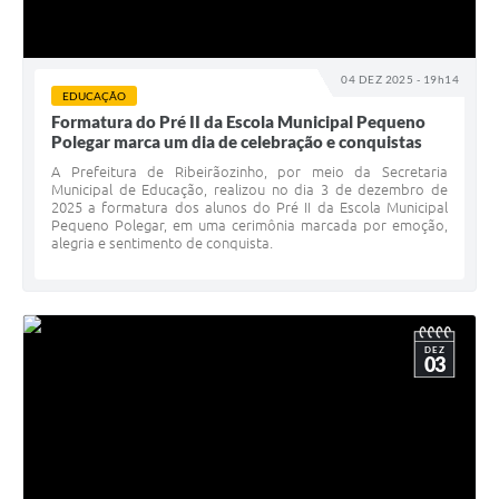
04 DEZ 2025 - 19h14
EDUCAÇÃO
Formatura do Pré II da Escola Municipal Pequeno
Polegar marca um dia de celebração e conquistas
A Prefeitura de Ribeirãozinho, por meio da Secretaria
Municipal de Educação, realizou no dia 3 de dezembro de
2025 a formatura dos alunos do Pré II da Escola Municipal
Pequeno Polegar, em uma cerimônia marcada por emoção,
alegria e sentimento de conquista.
DEZ
03