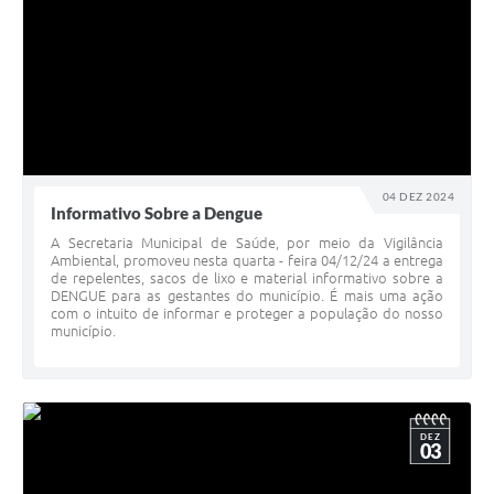
04 DEZ 2024
Informativo Sobre a Dengue
A Secretaria Municipal de Saúde, por meio da Vigilância
Ambiental, promoveu nesta quarta - feira 04/12/24 a entrega
de repelentes, sacos de lixo e material informativo sobre a
DENGUE para as gestantes do município. É mais uma ação
com o intuito de informar e proteger a população do nosso
município.
DEZ
03