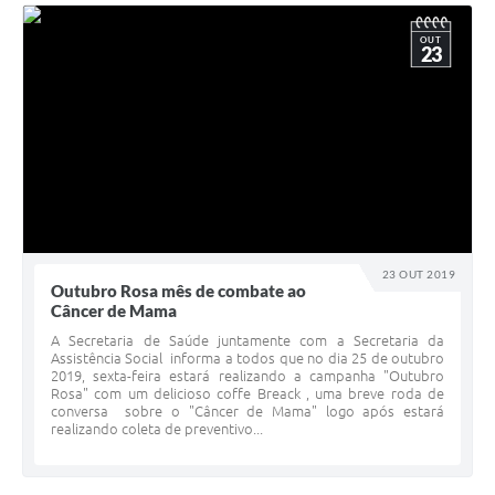
OUT
23
23 OUT 2019
Outubro Rosa mês de combate ao
Câncer de Mama
A Secretaria de Saúde juntamente com a Secretaria da
Assistência Social informa a todos que no dia 25 de outubro
2019, sexta-feira estará realizando a campanha "Outubro
Rosa" com um delicioso coffe Breack , uma breve roda de
conversa sobre o "Câncer de Mama" logo após estará
realizando coleta de preventivo...