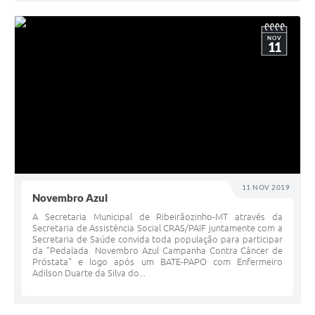
NOV
11
11 NOV 2019
Novembro Azul
A Secretaria Municipal de Ribeirãozinho-MT através da
Secretaria de Assistência Social CRAS/PAIF juntamente com a
Secretaria de Saúde convida toda população para participar
da "Pedalada Novembro Azul Campanha Contra Câncer de
Próstata" e logo após um BATE-PAPO com Enfermeiro
Adilson Duarte da Silva do...