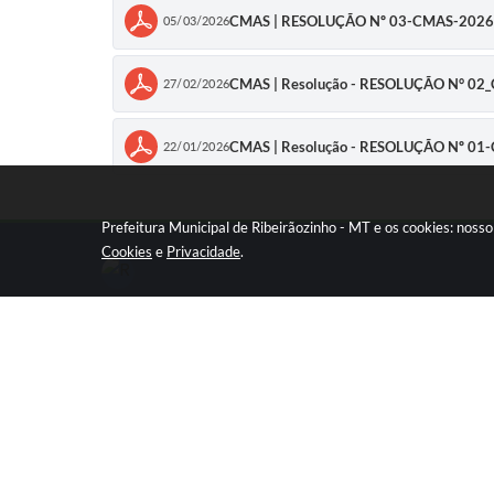
CMAS | RESOLUÇÃO Nº 03-CMAS-2026 E
05/03/2026
CMAS | Resolução - RESOLUÇÃO N° 02_
27/02/2026
CMAS | Resolução - RESOLUÇÃO Nº 01
22/01/2026
Prefeitura Municipal de Ribeirãozinho - MT e os cookies: noss
Cookies
e
Privacidade
.
ATENDIMENTO
Segunda à Sexta 08:00 às 11:00 e das
13:00 às 17:00 horário de Brasília
LOCALIZAÇÃO
Rua São João, s/n - Centro,