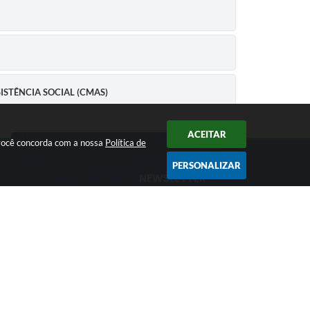
SISTÊNCIA SOCIAL (CMAS)
ACEITAR
r você concorda com a nossa
Política de
PERSONALIZAR
NEWSLETTER
Inscreva-se e receba informativos
CONTATO
(66) 3415-1207