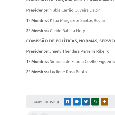
Presidente:
Núbia Carrijo Oliveira Dalcin
1º Membro:
Kátia Margarete Santos Rocha
2º Membro:
Cleide Batista Nery
COMISSÃO DE POLÍTICAS, NORMAS, SERVIÇ
Presidente:
Jhaely Thendara Parreira Ribeiro
1º Membro:
Simirani de Fatima Coelho Figueire
2º Membro:
Lucilene Rosa Bento
COMPARTILHAR
FACEBOOK
MESSENGER
TWITTER
WHATSAPP
OUTR