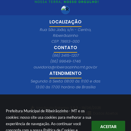
LOCALIZAÇÃO
Rua São João, s/n - Centro,
Ribeirãozinho
CEP: 78613-000
CONTATO
(66) 3415-1207
(66) 99649-1746
ouvidoria@ribeiraozinho.mt.gov.br
ATENDIMENTO
Segunda à Sexta 08:00 às 11:00 e das
13:00 às 17:00 horário de Brasília
Versão do Sistema:
3.5.3 - 19/06/2026
Prefeitura Municipal de Ribeirãozinho - MT e os
Portal atualizado em:
05/08/2026 07:57
Dados Abertos
cookies: nosso site usa cookies para melhorar a sua
experiência de navegação. Ao continuar você
ACEITAR
concorda com a nossa
Política de Cookies
e