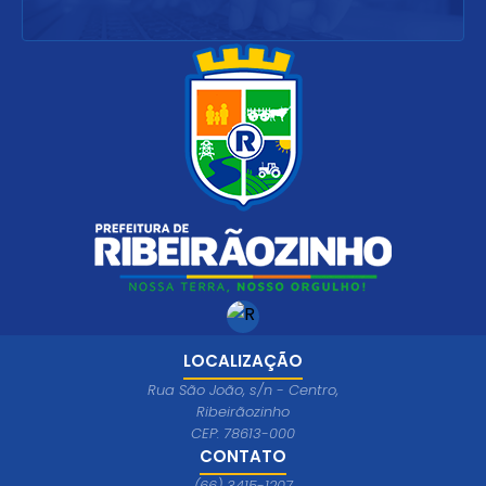
LOCALIZAÇÃO
Rua São João, s/n - Centro,
Ribeirãozinho
CEP: 78613-000
CONTATO
(66) 3415-1207