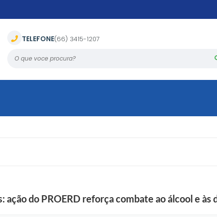
TELEFONE
(66) 3415-1207
O que voce procura?
: ação do PROERD reforça combate ao álcool e às 