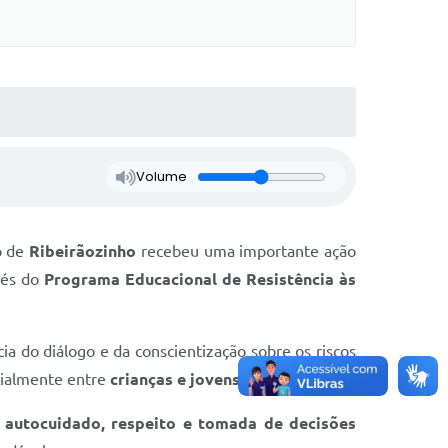
Volume
o de
Ribeirãozinho
recebeu uma importante ação
vés do
Programa Educacional de Resistência às
ia do diálogo e da conscientização sobre os riscos
cialmente entre
crianças e jovens do município
.
, autocuidado, respeito e tomada de decisões