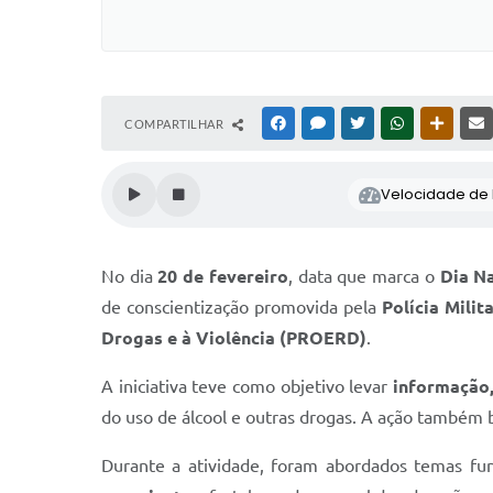
COMPARTILHAR
FACEBOOK
MESSENGER
TWITTER
WHATSAPP
OUTRAS
Velocidade de l
No dia
20 de fevereiro
, data que marca o
Dia N
de conscientização promovida pela
Polícia Mili
Drogas e à Violência (PROERD)
.
A iniciativa teve como objetivo levar
informação,
do uso de álcool e outras drogas. A ação também 
Durante a atividade, foram abordados temas f