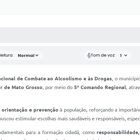
 MÍDIAS
RECEBA NOTÍCIAS
eitura:
Tom de voz:
acional de Combate ao Alcoolismo e às Drogas
, o municípi
tar de Mato Grosso
, por meio do
5º Comando Regional
, atra
 orientação e prevenção
à população, reforçando a importânc
buscou estimular escolhas mais saudáveis e responsáveis, espe
undamentais para a formação cidadã, como
responsabilidade