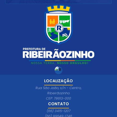
LOCALIZAÇÃO
Rua São João, s/n - Centro,
Ribeirãozinho
CEP: 78613-000
CONTATO
(66) 3415-1207
(66) 99649-1746