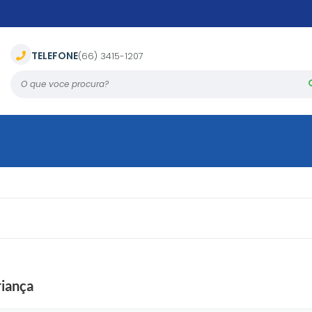
TELEFONE
(66) 3415-1207
O que voce procura?
riança