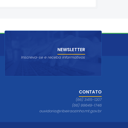
NEWSLETTER
Inscreva-se e receba informativos
CONTATO
(66) 3415-1207
(66) 99649-1746
ouvidoria@ribeiraozinho.mt.gov.br