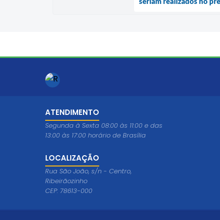
seriam realizados no pr
ATENDIMENTO
Segunda à Sexta 08:00 às 11:00 e das
13:00 às 17:00 horário de Brasília
LOCALIZAÇÃO
Rua São João, s/n - Centro,
Ribeirãozinho
CEP: 78613-000