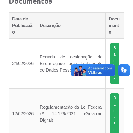
Documentos
Data de
Docu
Publicaçã
Descrição
ment
o
o
B
a
Portaria de designação do
i
24/02/2026
Encarregado pelo Tratamento
x
de Dados Pessoais
a
r
B
a
Regulamentação da Lei Federal
i
12/02/2026
nº 14.129/2021 (Governo
x
Digital)
a
r