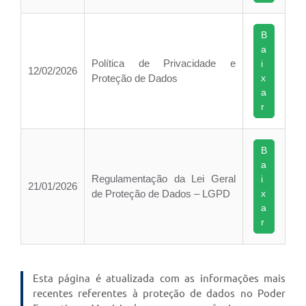
B
a
Política de Privacidade e
i
12/02/2026
Proteção de Dados
x
a
r
B
a
Regulamentação da Lei Geral
i
21/01/2026
de Proteção de Dados – LGPD
x
a
r
Esta página é atualizada com as informações mais
recentes referentes à proteção de dados no Poder