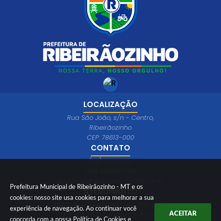
LOCALIZAÇÃO
Rua São João, s/n - Centro,
Ribeirãozinho
CEP: 78613-000
CONTATO
(66) 3415-1207
(66) 99649-1746
ouvidoria@ribeiraozinho.mt.gov.br
Prefeitura Municipal de Ribeirãozinho - MT e os
ATENDIMENTO
cookies: nosso site usa cookies para melhorar a sua
Segunda à Sexta 08:00 às 11:00 e das
experiência de navegação. Ao continuar você
ACEITAR
13:00 às 17:00 horário de Brasília
concorda com a nossa
Política de Cookies
e