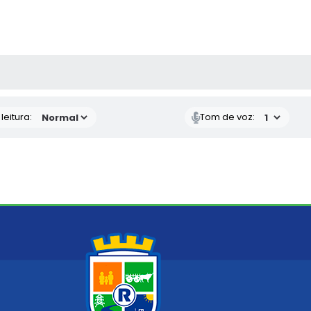
AS MÍDIAS
eitura:
Tom de voz: