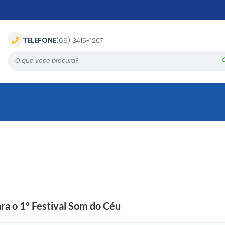
TELEFONE
(66) 3415-1207
O que voce procura?
ara o 1º Festival Som do Céu