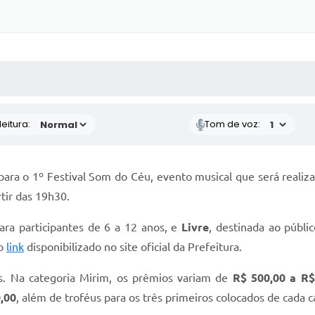
 MÍDIAS
RECEBA NOTÍCIAS
eitura:
Tom de voz:
s para o 1º Festival Som do Céu, evento musical que será real
tir das 19h30.
para participantes de 6 a 12 anos, e
Livre
, destinada ao públi
do
link
disponibilizado no site oficial da Prefeitura.
us. Na categoria Mirim, os prêmios variam de
R$ 500,00 a R$
0,00
, além de troféus para os três primeiros colocados de cada c