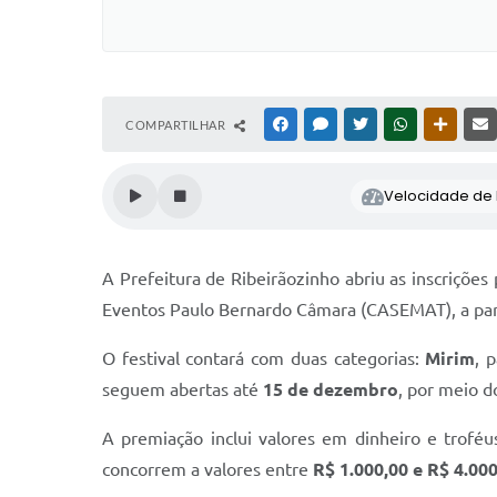
COMPARTILHAR
FACEBOOK
MESSENGER
TWITTER
WHATSAPP
OUTRAS
Velocidade de l
A Prefeitura de Ribeirãozinho abriu as inscriçõe
Eventos Paulo Bernardo Câmara (CASEMAT), a par
O festival contará com duas categorias:
Mirim
, 
seguem abertas até
15 de dezembro
, por meio 
A premiação inclui valores em dinheiro e trofé
concorrem a valores entre
R$ 1.000,00 e R$ 4.00