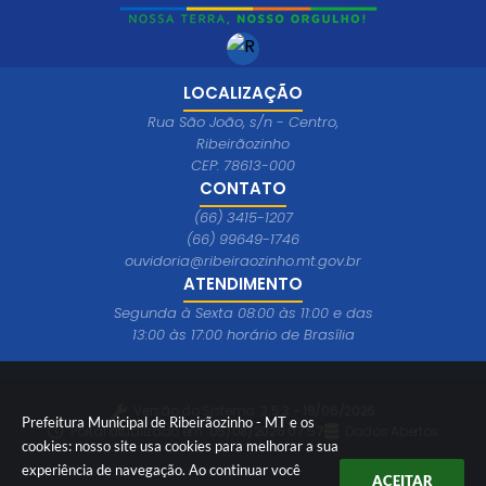
LOCALIZAÇÃO
Rua São João, s/n - Centro,
Ribeirãozinho
CEP: 78613-000
CONTATO
(66) 3415-1207
(66) 99649-1746
ouvidoria@ribeiraozinho.mt.gov.br
ATENDIMENTO
Segunda à Sexta 08:00 às 11:00 e das
13:00 às 17:00 horário de Brasília
Versão do Sistema:
3.5.3 - 19/06/2026
Prefeitura Municipal de Ribeirãozinho - MT e os
Portal atualizado em:
05/08/2026 07:57
Dados Abertos
cookies: nosso site usa cookies para melhorar a sua
experiência de navegação. Ao continuar você
ACEITAR