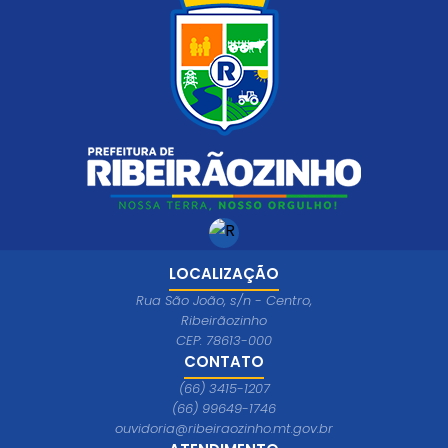
LOCALIZAÇÃO
Rua São João, s/n - Centro,
Ribeirãozinho
CEP: 78613-000
CONTATO
(66) 3415-1207
(66) 99649-1746
ouvidoria@ribeiraozinho.mt.gov.br