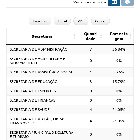
Visualizar dados em:
Imprimir
Excel
PDF
Copiar
Quanti
Porcenta
Secretaria
dade
gem
SECRETARIA DE ADMINISTRAÇÃO
7
36,84%
SECRETARIA DE AGRICULTURA E
0
0%
MEIO AMBIENTE
SECRETARIA DE ASSISTÊNCIA SOCIAL
1
5,26%
SECRETARIA DE EDUCAÇÃO
3
15,79%
SECRETARIA DE ESPORTES
0
0%
SECRETARIA DE FINANÇAS
0
0%
SECRETARIA DE SAÚDE
4
21,05%
SECRETARIA DE VIAÇÃO, OBRAS E
4
21,05%
TRANSPORTES
SECRETARIA MUNICIPAL DE CULTURA
0
0%
E TURISMO