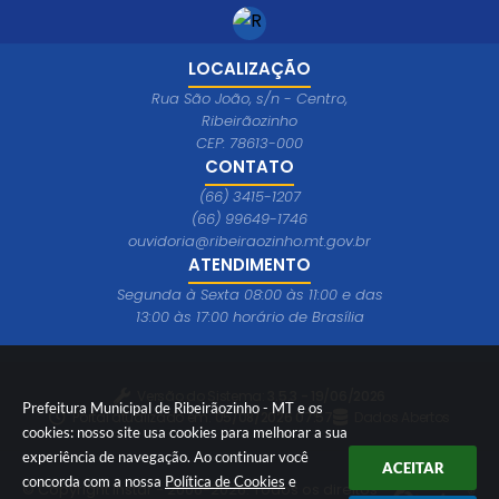
LOCALIZAÇÃO
Rua São João, s/n - Centro,
Ribeirãozinho
CEP: 78613-000
CONTATO
(66) 3415-1207
(66) 99649-1746
ouvidoria@ribeiraozinho.mt.gov.br
ATENDIMENTO
Segunda à Sexta 08:00 às 11:00 e das
13:00 às 17:00 horário de Brasília
Versão do Sistema:
3.5.3 - 19/06/2026
Prefeitura Municipal de Ribeirãozinho - MT e os
Portal atualizado em:
05/08/2026 07:57
Dados Abertos
cookies: nosso site usa cookies para melhorar a sua
experiência de navegação. Ao continuar você
ACEITAR
concorda com a nossa
Política de Cookies
e
© Copyright Instar - 2006-2026. Todos os direitos