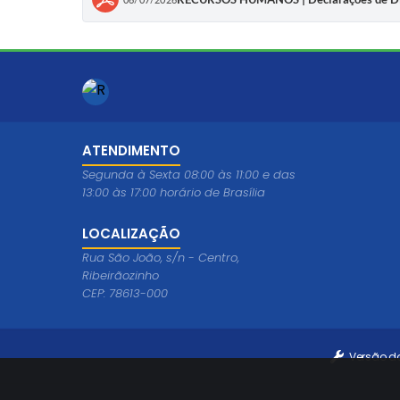
ATENDIMENTO
Segunda à Sexta 08:00 às 11:00 e das
13:00 às 17:00 horário de Brasília
LOCALIZAÇÃO
Rua São João, s/n - Centro,
Ribeirãozinho
CEP: 78613-000
Versão d