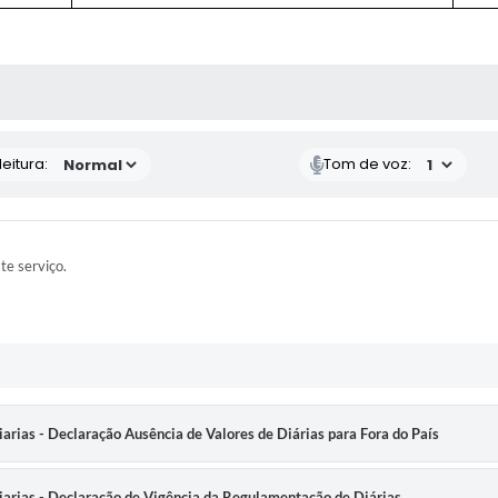
 MÍDIAS
eitura:
Tom de voz:
ste serviço.
as - Declaração Ausência de Valores de Diárias para Fora do País
ias - Declaração de Vigência da Regulamentação de Diárias