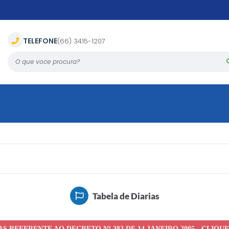
TELEFONE
(66) 3415-1207
O que voce procura?
Tabela de Diarias
S REFERENTE AO DECRETO Nº 382 DE 14 JANEIRO 2005 - CLIQU