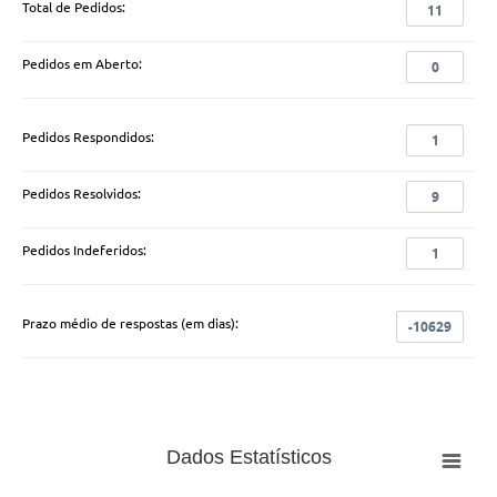
Total de Pedidos:
11
O órgão público deverá conceder acesso imediato à
informação disponível. Não sendo possível, o prazo
é de
até 20 dias
, podendo ser prorrogado por
mais
10 dias
, mediante justificativa expressa.
Pedidos em Aberto:
0
Pedidos Respondidos:
1
Pedidos Resolvidos:
9
Pedidos Indeferidos:
1
Prazo médio de respostas (em dias):
-10629
Dados Estatísticos