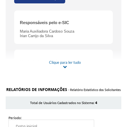
Responsáveis pelo e-SIC
Maria Auxiliadora Cardoso Souza
Irian Carrijo da Silva
Unidade Responsável
Clique para ler tudo
Ouvidoria
RELATÓRIOS DE INFORMAÇÕES
- Relatório Estatístico dos Solicitantes
Base Legal
4
Total de Usuários Cadastrados no Sistema:
A
Lei Federal nº 12.527/2011
regula o acesso às
informações públicas e foi regulamentada no
município pela Lei Municipal nº 517/2013.
Período: