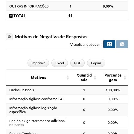
OUTRAS INFORMAÇÕES
1
9,09%
TOTAL
11
Motivos de Negativa de Respostas
Visualizar dados em:
Imprimir
Excel
PDF
Copiar
Quantid
Porcenta
Motivos
ade
gem
Dados Pessoais
1
100,00%
Informação sigilosa conforme LAI
0
0,00%
Informação sigilosa legislação
0
0,00%
específica
Pedido exige tratamento adicional
0
0,00%
de dados
Pedido Genérico
0
0,00%