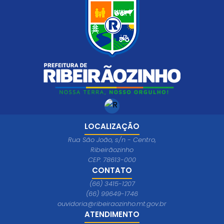
LOCALIZAÇÃO
Rua São João, s/n - Centro,
Ribeirãozinho
CEP: 78613-000
CONTATO
(66) 3415-1207
(66) 99649-1746
ouvidoria@ribeiraozinho.mt.gov.br
ATENDIMENTO