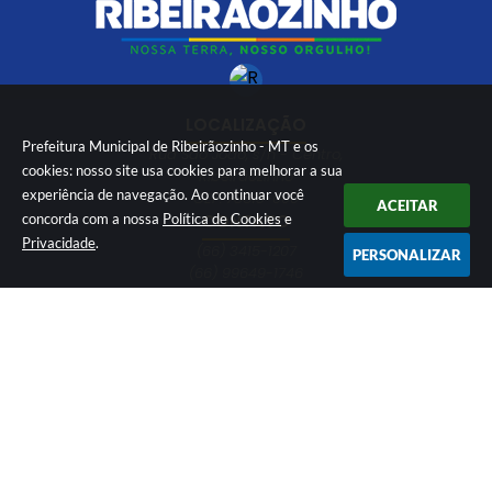
LOCALIZAÇÃO
Prefeitura Municipal de Ribeirãozinho - MT e os
Rua São João, s/n - Centro,
cookies: nosso site usa cookies para melhorar a sua
Ribeirãozinho
experiência de navegação. Ao continuar você
CEP: 78613-000
ACEITAR
CONTATO
concorda com a nossa
Política de Cookies
e
Privacidade
.
(66) 3415-1207
PERSONALIZAR
(66) 99649-1746
ouvidoria@ribeiraozinho.mt.gov.br
ATENDIMENTO
Segunda à Sexta 08:00 às 11:00 e das
13:00 às 17:00 horário de Brasília
Versão do Sistema:
3.5.3 - 19/06/2026
Portal atualizado em:
05/08/2026 07:57
Dados Abertos