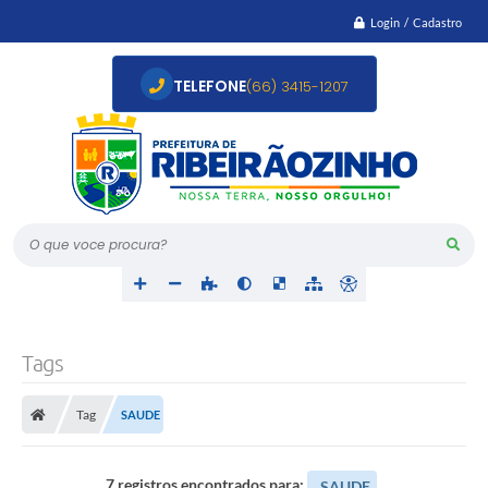
Login / Cadastro
TELEFONE
(66) 3415-1207
O que voce procura?
Tags
Tag
SAUDE
7 registros encontrados para:
SAUDE