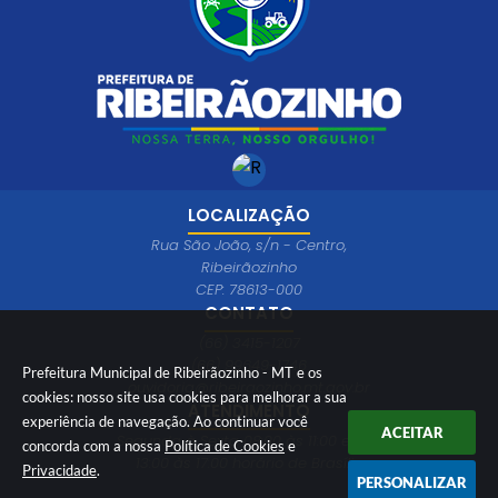
LOCALIZAÇÃO
Rua São João, s/n - Centro,
Ribeirãozinho
CEP: 78613-000
CONTATO
(66) 3415-1207
(66) 99649-1746
Prefeitura Municipal de Ribeirãozinho - MT e os
ouvidoria@ribeiraozinho.mt.gov.br
cookies: nosso site usa cookies para melhorar a sua
ATENDIMENTO
experiência de navegação. Ao continuar você
ACEITAR
Segunda à Sexta 08:00 às 11:00 e das
concorda com a nossa
Política de Cookies
e
13:00 às 17:00 horário de Brasília
Privacidade
.
PERSONALIZAR