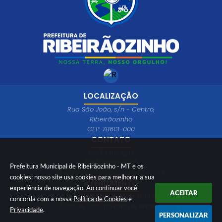
LOCALIZAÇÃO
Rua São João, s/n - Centro,
Ribeirãozinho
CEP: 78613-000
CONTATO
(66) 3415-1207
(66) 99649-1746
Prefeitura Municipal de Ribeirãozinho - MT e os
ouvidoria@ribeiraozinho.mt.gov.br
cookies: nosso site usa cookies para melhorar a sua
ATENDIMENTO
experiência de navegação. Ao continuar você
ACEITAR
Segunda à Sexta 08:00 às 11:00 e das
concorda com a nossa
Política de Cookies
e
13:00 às 17:00 horário de Brasília
Privacidade
.
PERSONALIZAR