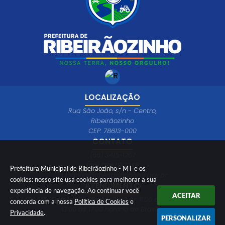
LOCALIZAÇÃO
Rua São João, s/n - Centro,
Ribeirãozinho
CEP: 78613-000
CONTATO
(66) 3415-1207
(66) 99649-1746
Prefeitura Municipal de Ribeirãozinho - MT e os
ouvidoria@ribeiraozinho.mt.gov.br
cookies: nosso site usa cookies para melhorar a sua
ATENDIMENTO
experiência de navegação. Ao continuar você
ACEITAR
Segunda à Sexta 08:00 às 11:00 e das
concorda com a nossa
Política de Cookies
e
13:00 às 17:00 horário de Brasília
Privacidade
.
PERSONALIZAR