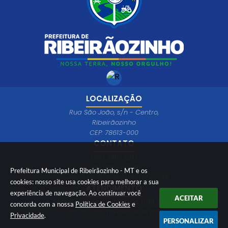
LOCALIZAÇÃO
Rua São João, s/n - Centro,
Ribeirãozinho
CEP: 78613-000
CONTATO
(66) 3415-1207
(66) 99649-1746
Prefeitura Municipal de Ribeirãozinho - MT e os
ouvidoria@ribeiraozinho.mt.gov.br
cookies: nosso site usa cookies para melhorar a sua
ATENDIMENTO
experiência de navegação. Ao continuar você
ACEITAR
Segunda à Sexta 08:00 às 11:00 e das
concorda com a nossa
Política de Cookies
e
13:00 às 17:00 horário de Brasília
Privacidade
.
PERSONALIZAR