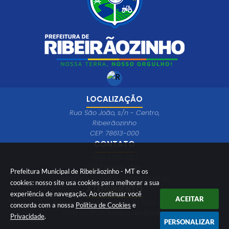
LOCALIZAÇÃO
Rua São João, s/n - Centro,
Ribeirãozinho
CEP: 78613-000
CONTATO
(66) 3415-1207
(66) 99649-1746
Prefeitura Municipal de Ribeirãozinho - MT e os
ouvidoria@ribeiraozinho.mt.gov.br
cookies: nosso site usa cookies para melhorar a sua
ATENDIMENTO
experiência de navegação. Ao continuar você
ACEITAR
Segunda à Sexta 08:00 às 11:00 e das
concorda com a nossa
Política de Cookies
e
13:00 às 17:00 horário de Brasília
Privacidade
.
PERSONALIZAR