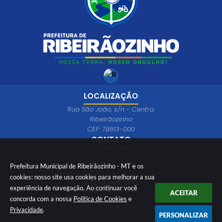
LOCALIZAÇÃO
Rua São João, s/n - Centro,
Ribeirãozinho
CEP: 78613-000
CONTATO
(66) 3415-1207
(66) 99649-1746
Prefeitura Municipal de Ribeirãozinho - MT e os
ouvidoria@ribeiraozinho.mt.gov.br
cookies: nosso site usa cookies para melhorar a sua
ATENDIMENTO
experiência de navegação. Ao continuar você
ACEITAR
Segunda à Sexta 08:00 às 11:00 e das
concorda com a nossa
Política de Cookies
e
13:00 às 17:00 horário de Brasília
Privacidade
.
PERSONALIZAR