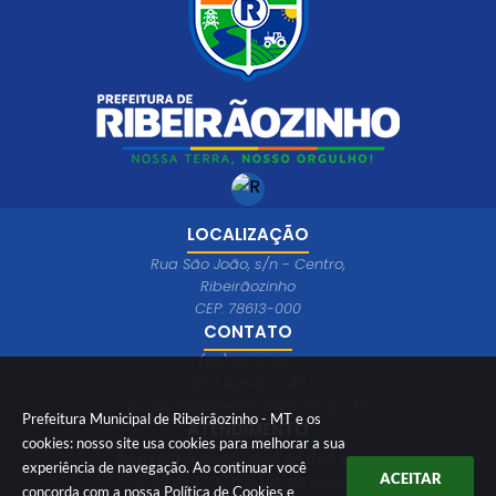
LOCALIZAÇÃO
Rua São João, s/n - Centro,
Ribeirãozinho
CEP: 78613-000
CONTATO
(66) 3415-1207
(66) 99649-1746
ouvidoria@ribeiraozinho.mt.gov.br
Prefeitura Municipal de Ribeirãozinho - MT e os
ATENDIMENTO
cookies: nosso site usa cookies para melhorar a sua
Segunda à Sexta 08:00 às 11:00 e das
experiência de navegação. Ao continuar você
ACEITAR
13:00 às 17:00 horário de Brasília
concorda com a nossa
Política de Cookies
e