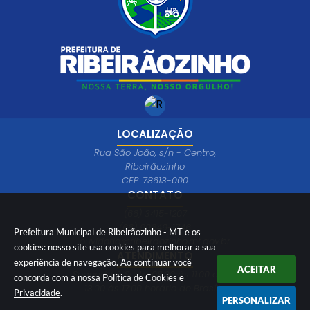
LOCALIZAÇÃO
Rua São João, s/n - Centro,
Ribeirãozinho
CEP: 78613-000
CONTATO
(66) 3415-1207
(66) 99649-1746
Prefeitura Municipal de Ribeirãozinho - MT e os
ouvidoria@ribeiraozinho.mt.gov.br
cookies: nosso site usa cookies para melhorar a sua
ATENDIMENTO
experiência de navegação. Ao continuar você
ACEITAR
Segunda à Sexta 08:00 às 11:00 e das
concorda com a nossa
Política de Cookies
e
13:00 às 17:00 horário de Brasília
Privacidade
.
PERSONALIZAR