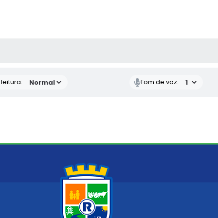
AS MÍDIAS
eitura:
Tom de voz: