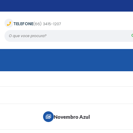
TELEFONE
(66) 3415-1207
O que voce procura?
Novembro Azul