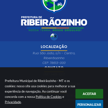
LOCALIZAÇÃO
Rua São João, s/n - Centro,
Ribeirãozinho
CEP: 78613-000
CONTATO
(66) 3415-1207
(66) 99649-1746
Prefeitura Municipal de Ribeirãozinho - MT e os
ouvidoria@ribeiraozinho.mt.gov.br
cookies: nosso site usa cookies para melhorar a sua
ATENDIMENTO
experiência de navegação. Ao continuar você
ACEITAR
Segunda à Sexta 08:00 às 11:00 e das
concorda com a nossa
Política de Cookies
e
13:00 às 17:00 horário de Brasília
Privacidade
.
PERSONALIZAR