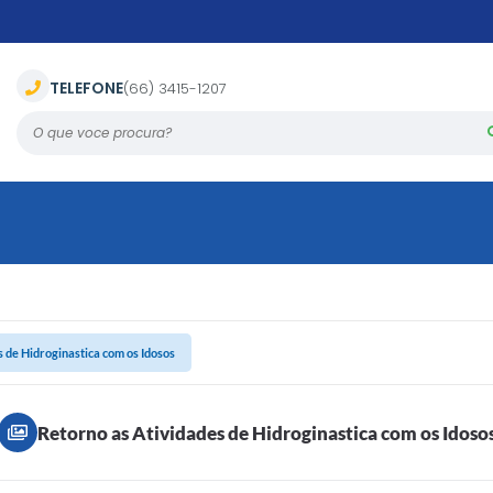
TELEFONE
(66) 3415-1207
O que voce procura?
 de Hidroginastica com os Idosos
Retorno as Atividades de Hidroginastica com os Idoso