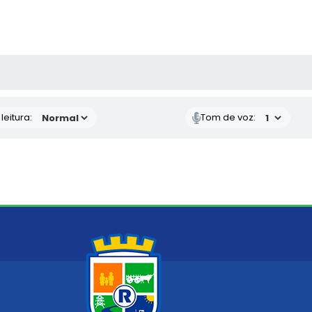
AS MÍDIAS
eitura:
Tom de voz: