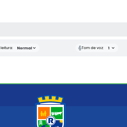
AS MÍDIAS
eitura:
Tom de voz: