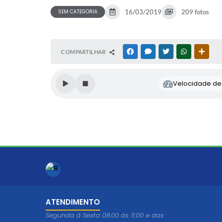
SEM CATEGORIA
16/03/2019
209 fotos
COMPARTILHAR
FACEBOOK
MESSENGER
TWITTER
WHATSAPP
OUTR
Velocidade de l
ATENDIMENTO
Segunda à Sexta 08:00 às 11:00 e das