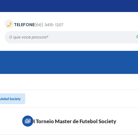
TELEFONE
(66) 3415-1207
O que voce procura?
utebol Society
I Torneio Master de Futebol Society