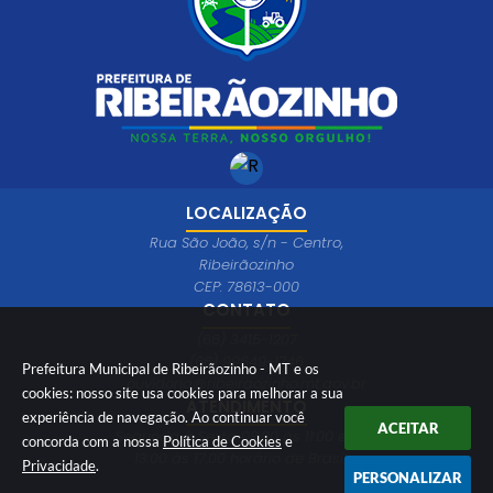
LOCALIZAÇÃO
Rua São João, s/n - Centro,
Ribeirãozinho
CEP: 78613-000
CONTATO
(66) 3415-1207
(66) 99649-1746
Prefeitura Municipal de Ribeirãozinho - MT e os
ouvidoria@ribeiraozinho.mt.gov.br
cookies: nosso site usa cookies para melhorar a sua
ATENDIMENTO
experiência de navegação. Ao continuar você
ACEITAR
Segunda à Sexta 08:00 às 11:00 e das
concorda com a nossa
Política de Cookies
e
13:00 às 17:00 horário de Brasília
Privacidade
.
PERSONALIZAR