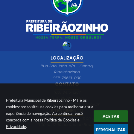
LOCALIZAÇÃO
Rua São João, s/n - Centro,
Ribeirãozinho
CEP: 78613-000
CONTATO
(66) 3415-1207
(66) 99649-1746
Prefeitura Municipal de Ribeirãozinho - MT e os
ouvidoria@ribeiraozinho.mt.gov.br
cookies: nosso site usa cookies para melhorar a sua
ATENDIMENTO
experiência de navegação. Ao continuar você
ACEITAR
Segunda à Sexta 08:00 às 11:00 e das
concorda com a nossa
Política de Cookies
e
13:00 às 17:00 horário de Brasília
Privacidade
.
PERSONALIZAR