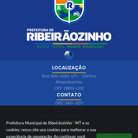
LOCALIZAÇÃO
Rua São João, s/n - Centro,
Ribeirãozinho
CEP: 78613-000
CONTATO
(66) 3415-1207
(66) 99649-1746
ouvidoria@ribeiraozinho.mt.gov.br
ATENDIMENTO
Prefeitura Municipal de Ribeirãozinho - MT e os
Segunda à Sexta 08:00 às 11:00 e das
cookies: nosso site usa cookies para melhorar a sua
13:00 às 17:00 horário de Brasília
experiência de navegação. Ao continuar você