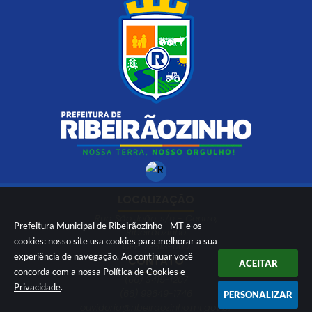
LOCALIZAÇÃO
Rua São João, s/n - Centro,
Prefeitura Municipal de Ribeirãozinho - MT e os
Ribeirãozinho
cookies: nosso site usa cookies para melhorar a sua
CEP: 78613-000
experiência de navegação. Ao continuar você
CONTATO
ACEITAR
concorda com a nossa
Política de Cookies
e
(66) 3415-1207
Privacidade
.
(66) 99649-1746
PERSONALIZAR
ouvidoria@ribeiraozinho.mt.gov.br