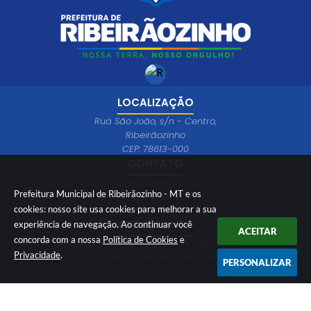
LOCALIZAÇÃO
Rua São João, s/n - Centro,
Ribeirãozinho
CEP: 78613-000
CONTATO
(66) 3415-1207
Prefeitura Municipal de Ribeirãozinho - MT e os
(66) 99649-1746
ouvidoria@ribeiraozinho.mt.gov.br
cookies: nosso site usa cookies para melhorar a sua
ATENDIMENTO
experiência de navegação. Ao continuar você
ACEITAR
concorda com a nossa
Política de Cookies
e
Segunda à Sexta 08:00 às 11:00 e das
Privacidade
.
13:00 às 17:00 horário de Brasília
PERSONALIZAR
Versão do Sistema:
3.5.3 - 19/06/2026