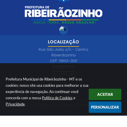
LOCALIZAÇÃO
Rua São João, s/n - Centro,
Ribeirãozinho
CEP: 78613-000
CONTATO
(66) 3415-1207
Prefeitura Municipal de Ribeirãozinho - MT e os
(66) 99649-1746
ouvidoria@ribeiraozinho.mt.gov.br
cookies: nosso site usa cookies para melhorar a sua
ATENDIMENTO
experiência de navegação. Ao continuar você
ACEITAR
concorda com a nossa
Política de Cookies
e
Segunda à Sexta 08:00 às 11:00 e das
Privacidade
.
13:00 às 17:00 horário de Brasília
PERSONALIZAR
Versão do Sistema:
3.5.3 - 19/06/2026