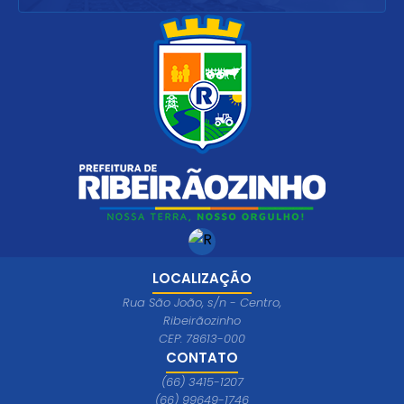
LOCALIZAÇÃO
Rua São João, s/n - Centro,
Ribeirãozinho
CEP: 78613-000
CONTATO
(66) 3415-1207
(66) 99649-1746