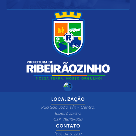
LOCALIZAÇÃO
Rua São João, s/n - Centro,
Ribeirãozinho
CEP: 78613-000
CONTATO
(66) 3415-1207