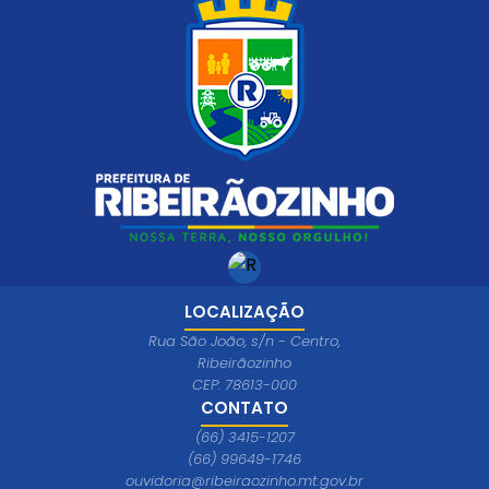
LOCALIZAÇÃO
Rua São João, s/n - Centro,
Ribeirãozinho
CEP: 78613-000
CONTATO
(66) 3415-1207
(66) 99649-1746
ouvidoria@ribeiraozinho.mt.gov.br